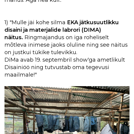
1) "Mulle jäi kohe silma
EKA jätkusuutlikku
disaini ja materjalide labrori (DIMA)
näitus.
Ringmajandus on iga roheliselt
mõtleva inimese jaoks oluline ning see näitus
on justkui tükike tulevikku.
DiMa avab 19. septembril show'ga ametlikult
Disainiöö ning tutvustab oma tegevusi
maailmale!"