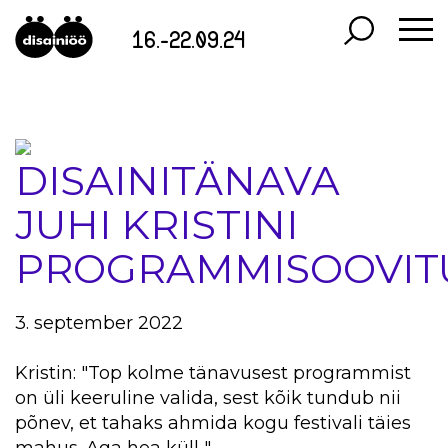
16.-22.09.24
DISAINITÄNAVA
JUHI KRISTINI
PROGRAMMISOOVIT
3. september 2022
Kristin: "Top kolme tänavusest programmist
on üli keeruline valida, sest kõik tundub nii
põnev, et tahaks ahmida kogu festivali täies
mahus. Aga hea küll.."