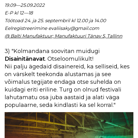
19.09—25.09.2022
E-P kl 12—18
Töötoad 24. ja 25. septembril kl 12.00 ja 14.00
Eelregistreerimine
evaliisaky@gmail.com
@ Balti Manufaktuur; Manufaktuuri Tänav 5, Tallinn
3) "
Kolmandana soovitan muidugi
Disainitänavat
. Otseloomulikult!
Nii palju ägedaid disainereid, ka selliseid, kes
on värskelt teekonda alustamas ja see
võimalus tegijate endaga otse suhelda on
kuidagi eriti eriline. Turg on olnud festivali
lahutamatu osa juba aastaid ja alati väga
populaarne, seda kindlasti ka sel korral."