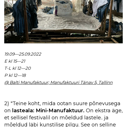
19.09—25.09.2022
E kl 15—21
T-L kl 12—20
P kl 12—18
@ Balti Manufaktuur; Manufaktuuri Tänav 5, Tallinn
2) "Teine koht, mida ootan suure põnevusega
on
lasteala: Mini-Manufaktuur.
On ekstra äge,
et sellisel festivalil on mõeldud lastele.. ja
mõeldud läbi kunstilise pilgu. See on selline