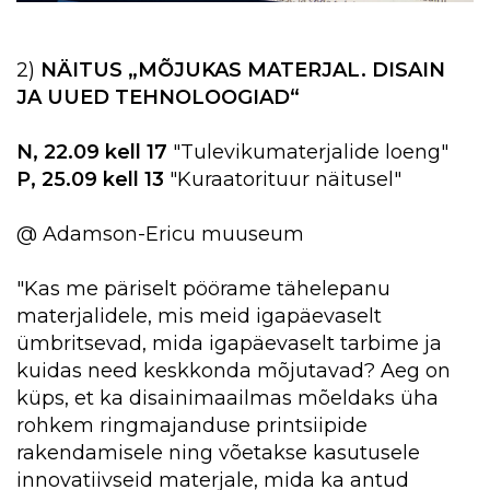
2)
NÄITUS „MÕJUKAS MATERJAL. DISAIN
JA UUED TEHNOLOOGIAD“
N, 22.09 kell 17
"Tulevikumaterjalide loeng"
P, 25.09 kell 13
"Kuraatorituur näitusel"
@ Adamson-Ericu muuseum
"Kas me päriselt pöörame tähelepanu
materjalidele, mis meid igapäevaselt
ümbritsevad, mida igapäevaselt tarbime ja
kuidas need keskkonda mõjutavad? Aeg on
küps, et ka disainimaailmas mõeldaks üha
rohkem ringmajanduse printsiipide
rakendamisele ning võetakse kasutusele
innovatiivseid materjale, mida ka antud