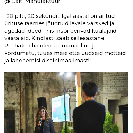
@ Balti Manufaktuur
"20 pilti, 20 sekundit. Igal aastal on antud
ürituse raames jõudnud lavale värsked ja
ägedad ideed, mis inspireerivad kuulajaid-
vaatajaid. Kindlasti saab selleaastane
PechaKucha olema omanäoline ja
kordumatu, tuues meie ette uudseid mõtteid
ja lähenemisi disainimaailmast!"