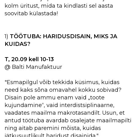
kolm üritust, mida ta kindlasti sel aasta
soovitab külastada!
1)
TÖÖTUBA: HARIDUSDISAIN, MIKS JA
KUIDAS?
T, 20.09 kell 10-13
@ Balti Manufaktuur
"Esmapilgul võib tekkida küsimus, kuidas
need kaks sõna omavahel kokku sobivad?
Disain pole ammu enam vaid „toote
kujundamine“, vaid interdistsiplinaarne,
vaadates maailma makrotasandilt. Usun, et
antud töötuba avardab osalejate maailmapilti
ning aitab paremini mõista, kuidas
jätkusuutlikult haridust disainida."