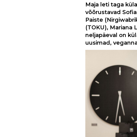
Maja leti taga külas
võõrustavad Sofia
Paiste (Nirgiwabr
(TOKU), Mariana 
neljapäeval on kü
uusimad, veganna