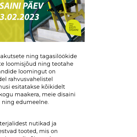
akutsete ning tagasilöökide
ite loomisjõud ning teotahe
rändide loomingut on
el rahvusvahelistel
musi esitatakse kõikidelt
 kogu maakera, meie disaini
e ning edumeelne.
erjalidest nutikad ja
estvad tooted, mis on