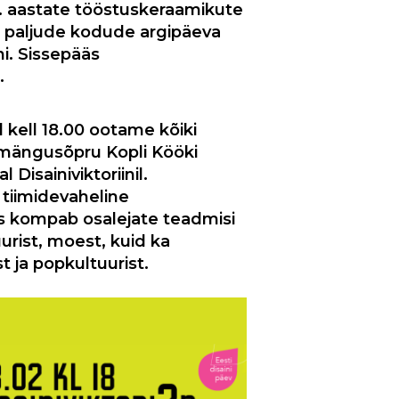
70. aastate tööstuskeraamikute
 paljude kodude argipäeva
i. Sissepääs
.
l kell 18.00 ootame kõiki
umängusõpru Kopli Kööki
al
Disainiviktoriin
il.
n tiimidevaheline
s kompab osalejate teadmisi
uurist, moest, kuid ka
t ja popkultuurist.