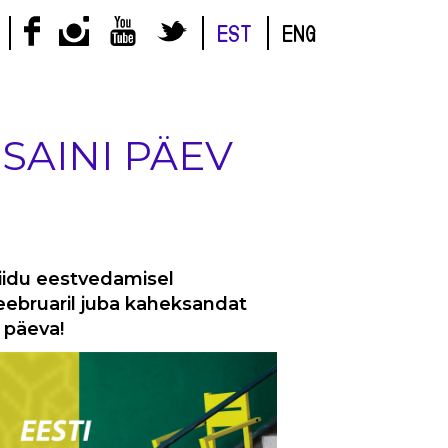
EST
ENG
ISAINI PÄEV
Liidu eestvedamisel
eebruaril
juba kaheksandat
i päev
a!