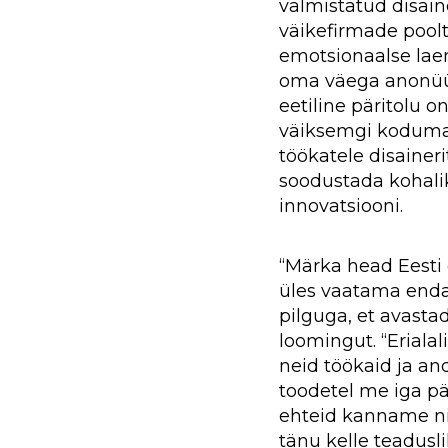
valmistatud disain
väikefirmade poolt
emotsionaalse laen
oma väega anonüü
eetiline päritolu o
väiksemgi kodumai
töökatele disainerit
soodustada kohal
innovatsiooni.
“Märka head Eesti 
üles vaatama end
pilguga, et avastad
loomingut. “Erialal
neid töökaid ja an
toodetel me iga päe
ehteid kanname nin
tänu kelle teadusl