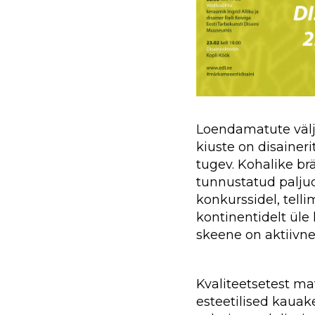
Loendamatute välj
kiuste on disainer
tugev. Kohalike b
tunnustatud paljud
konkurssidel, telli
kontinentidelt üle
skeene on aktiivn
Kvaliteetsetest mat
esteetilised kauak