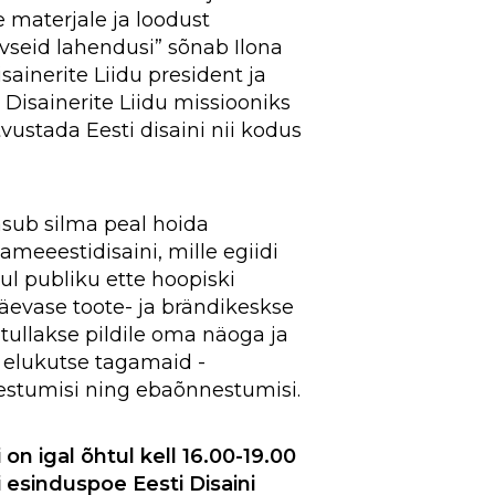
e materjale ja loodust
ivseid lahendusi” sõnab Ilona
sainerite Liidu president ja
i Disainerite Liidu missiooniks
vustada Eesti disaini nii kodus
asub silma peal hoida
meeestidisaini, mille egiidi
ul publiku ette hoopiski
päevase toote- ja brändikeskse
ullakse pildile oma näoga ja
 elukutse tagamaid -
nestumisi ning ebaõnnestumisi.
 on igal õhtul kell 16.00-19.00
i esinduspoe Eesti Disaini