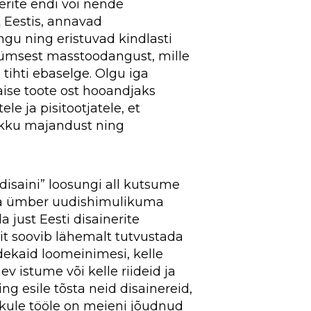
erite endi või nende
 Eestis, annavad
gu ning eristuvad kindlasti
msest masstoodangust, mille
n tihti ebaselge. Olgu iga
se toote ost hooandjaks
ele ja pisitootjatele, et
ikku majandust ning
disaini” loosungi all kutsume
a ümber uudishimulikuma
a just Eesti disainerite
iit soovib lähemalt tutvustada
dekaid loomeinimesi, kelle
v istume või kelle riideid ja
g esile tõsta neid disainereid,
ikule tööle on meieni jõudnud