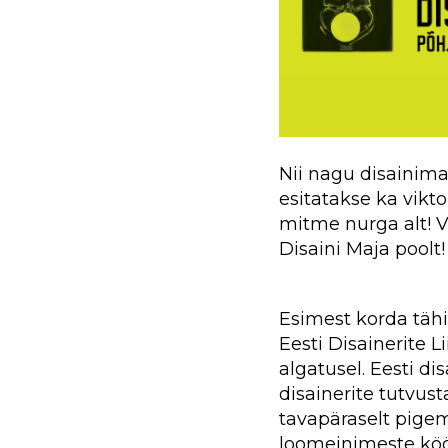
Nii nagu disainima
esitatakse ka vikto
mitme nurga alt! V
Disaini Maja poolt!
Esimest korda tähis
Eesti Disainerite Li
algatusel. Eesti di
disainerite tutvust
tavapäraselt pig
loomeinimeste köö