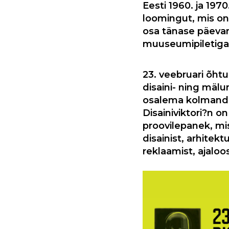
Eesti 1960. ja 19
loomingut, mis on
osa tänase päevan
muuseumipiletiga
23. veebruari õhtu
disaini- ning mäl
osalema kolmand
Disainiviktori?n o
proovilepanek, mi
disainist, arhitekt
reklaamist, ajaloos