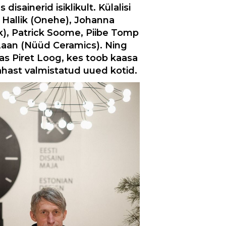
 disainerid isiklikult. Külalisi
 Hallik (Onehe), Johanna
ik), Patrick Soome, Piibe Tomp
Laan (Nüüd Ceramics). Ning
las Piret Loog, kes toob kaasa
hast valmistatud uued kotid.