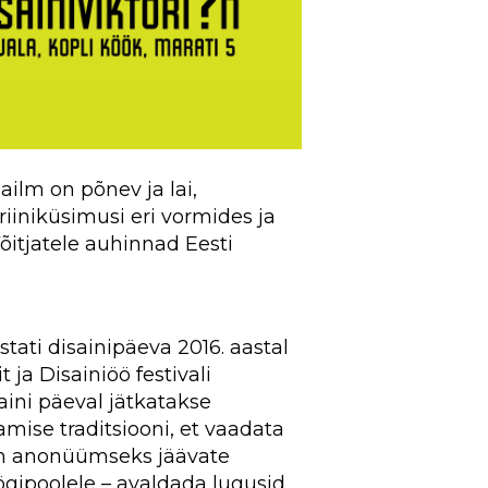
ailm on põnev ja lai,
riiniküsimusi eri vormides ja
õitjatele auhinnad Eesti
tati disainipäeva 2016. aastal
it
ja
Disainiöö
festivali
saini päeval jätkatakse
amise traditsiooni, et vaadata
em anonüümseks jäävate
gipoolele – avaldada lugusid