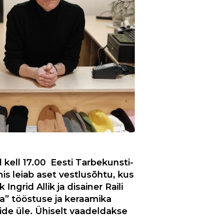
l kell 17.00
Eesti Tarbekunsti-
m
is leiab aset vestlusõhtu, kus
Ingrid Allik ja disainer Raili
a”
tööstuse ja keraamika
de üle. Ühiselt vaadeldakse