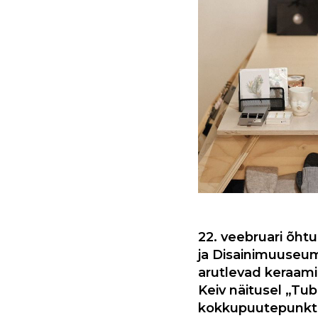
22. veebruari õhtu
ja Disainimuuseu
arutlevad keraamik 
Keiv näitusel
„Tub
kokkupuutepunkti