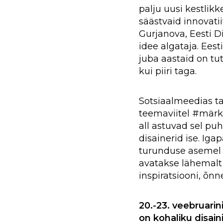
palju uusi kestlikk
säästvaid innovati
Gurjanova, Eesti Di
idee algataja. Eest
juba aastaid on tut
kui piiri taga.
Sotsiaalmeedias t
teemaviitel #märka
all astuvad sel puh
disainerid ise. Iga
turunduse asemel t
avatakse lähemalt
inspiratsiooni, õn
20.-23. veebruarini
on kohaliku disain