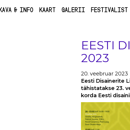
KAVA & INFO
KAART
GALERII
FESTIVALIST
EESTI D
2023
20. veebruar 2023
Eesti Disainerite 
tähistatakse 23. v
korda Eesti disain