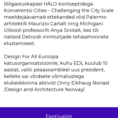
lõõgastuskapsel HÄLO kontseptidega.
Konverentsi Cities - Challenging the City Scale
meeldejäävamad ettekanded olid Palermo
arhitektilt Maurizio Cartalt ning Michigani
Ülikooli professorilt Anya Sirotalt, kes tõi
näiteid Detroidi inimtühjade tehasehoonete
elustamisest.
Design For All Euroopa
katusorganisatsioonile, kuhu EDL kuulub 10
aastat, valiti peaassambleel uus president,
kelleks sai võrdsete võimalustega
elukeskkonna aktivist Onny Eikhaug Norrast
/Design and Architecture Norway/.
Festivalist