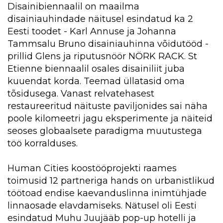
Disainibiennaalil on maailma
disainiauhindade näitusel esindatud ka 2
Eesti toodet - Karl Annuse ja Johanna
Tammsalu Bruno disainiauhinna võidutööd -
prillid Glens ja riputusnöör NÖRK RACK. St
Etienne biennaalil osales disainiliit juba
kuuendat korda. Teemad üllatasid oma
tõsidusega. Vanast relvatehasest
restaureeritud näituste paviljonides sai näha
poole kilomeetri jagu eksperimente ja näiteid
seoses globaalsete paradigma muutustega
töö korralduses.
Human Cities koostööprojekti raames
toimusid 12 partneriga hands on urbanistlikud
töötoad endise kaevanduslinna inimtühjade
linnaosade elavdamiseks. Nätusel oli Eesti
esindatud Muhu Juujääb pop-up hotelli ja